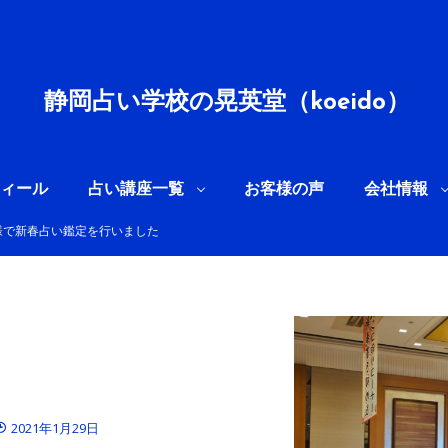
静岡占い学校の晃英堂（koeido）
ィール
占い講座一覧
お客様の声
会社情報
ル様で新春占い鑑定を行いました
2021年1月29日