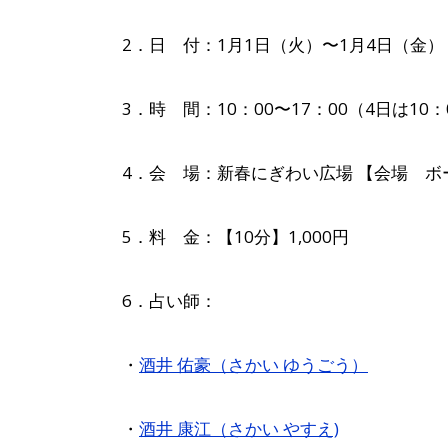
2．日 付：1月1日（火）〜1月4日（金）
3．時 間：10：00〜17：00（4日は10：
4．会 場：新春にぎわい広場 【会場 
5．料 金：【10分】1,000円
6．占い師：
・
酒井 佑豪（さかい ゆうごう）
・
酒井 康江（さかい やすえ)