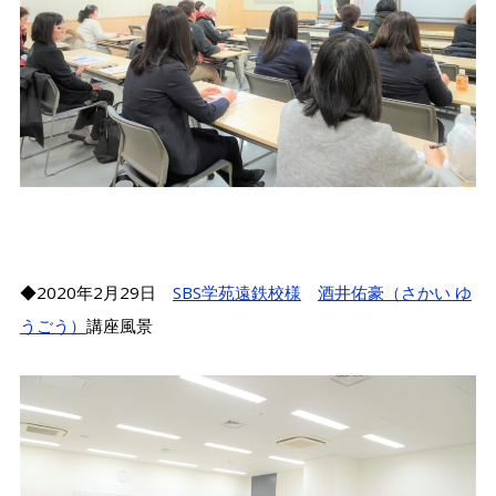
◆2020年2月29日
SBS学苑遠鉄校様
酒井佑豪（さかい ゆ
うごう）
講座風景