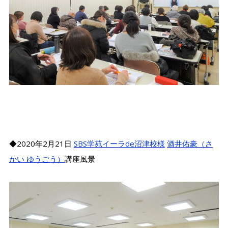
◆2020年2月21日
SBS学苑イーラde沼津校様
酒井佑豪（さ
かい ゆうごう）
講座風景