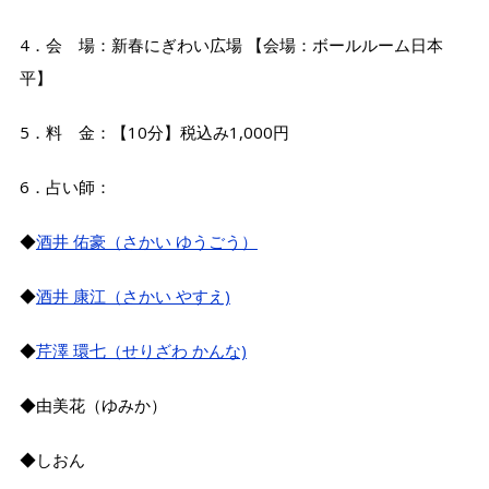
4．会 場：新春にぎわい広場 【会場：ボールルーム日本
平】
5．料 金：【10分】税込み1,000円
6．占い師：
◆
酒井 佑豪（さかい ゆうごう）
◆
酒井 康江（さかい やすえ)
◆
芹澤 環七（せりざわ かんな)
◆由美花（ゆみか）
◆しおん