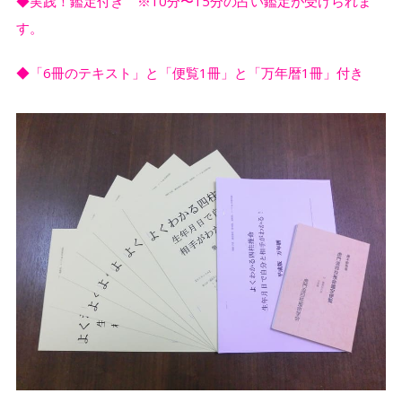
◆実践！鑑定付き ※10分〜15分の占い鑑定が受けられま
す。
◆「6冊のテキスト」と「便覧1冊」と「万年暦1冊」付き