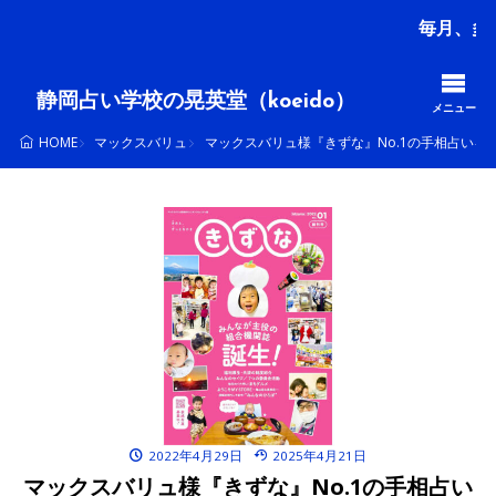
毎月、多くの方が
静岡占い学校の晃英堂（koeido）
メニュー
マックスバリュ
マックスバリュ様『きずな』No.1の手相占いを
HOME
2022年4月29日
2025年4月21日
マックスバリュ様『きずな』No.1の手相占い