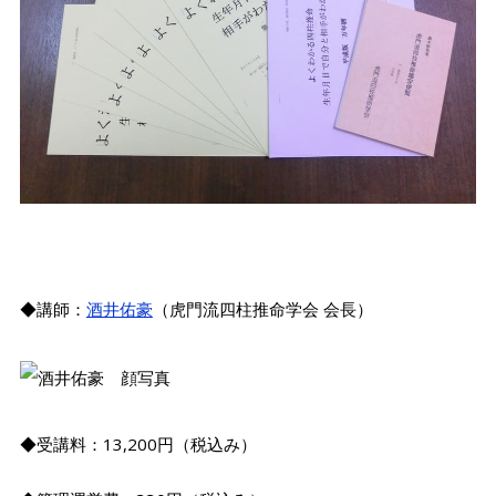
◆講師：
酒井佑豪
（虎門流四柱推命学会 会長）
◆受講料：13,200円（税込み）