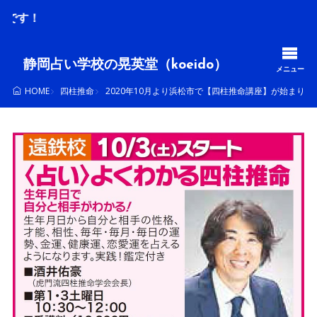
毎月、
静岡占い学校の晃英堂（koeido）
メニュー
四柱推命
2020年10月より浜松市で【四柱推命講座】が始まりま
HOME