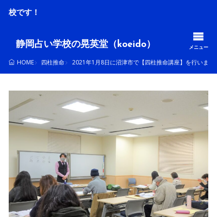
毎月
静岡占い学校の晃英堂（koeido）
メニュー
四柱推命
2021年1月8日に沼津市で【四柱推命講座】を行いまし
HOME