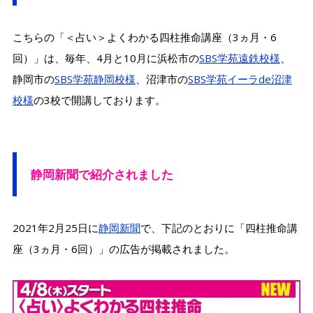
こちらの「＜占い＞よくわかる四柱推命講座（3ヵ月・6
回）」は、毎年、4月と10月に浜松市の
SBS学苑遠鉄校様
、
静岡市の
SBS学苑静岡校様
、沼津市の
SBS学苑イーラde沼津
校様
の3校で開講しております。
静岡新聞で紹介されました
2021年2月25日に
静岡新聞
で、下記のとおりに「四柱推命講
座（3ヵ月・6回）」の広告が掲載されました。