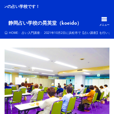
校です！
静岡占い学校の晃英堂（koeido）
メニュー
占い入門講座
2021年10月2日に浜松市で【占い講座】を行いま
HOME