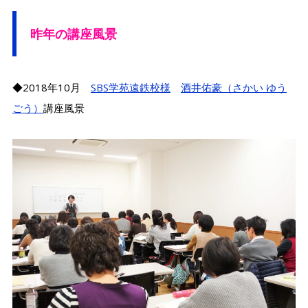
昨年の講座風景
◆2018年10月
SBS学苑遠鉄校様
酒井佑豪（さかい ゆう
ごう）
講座風景