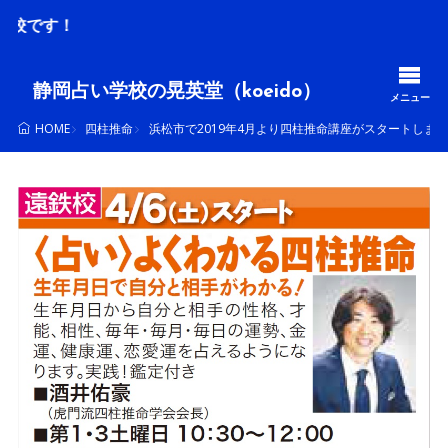
毎月
静岡占い学校の晃英堂（koeido）
メニュー
四柱推命
浜松市で2019年4月より四柱推命講座がスタートしま
HOME