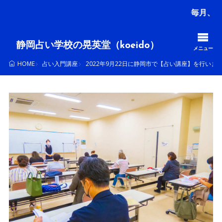
毎月、多くの方
静岡占い学校の晃英堂（koeido）
メニュー
占い入門講座
2022年9月22日に静岡市で【占い講座】を行いま
HOME