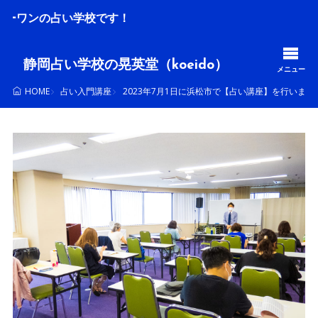
占い学校です！
静岡占い学校の晃英堂（koeido）
メニュー
占い入門講座
2023年7月1日に浜松市で【占い講座】を行いまし
HOME