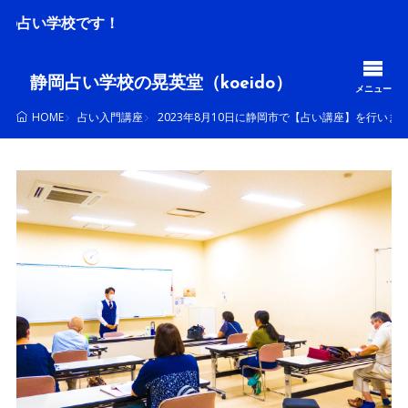
毎
静岡占い学校の晃英堂（koeido）
メニュー
占い入門講座
2023年8月10日に静岡市で【占い講座】を行いま
HOME