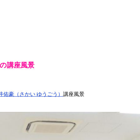
）の講座風景
井佑豪（さかい ゆうごう）
講座風景