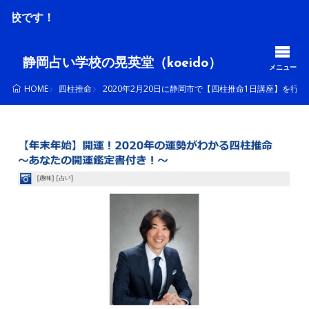
毎月、
静岡占い学校の晃英堂（koeido）
メニュー
四柱推命
2020年2月20日に静岡市で【四柱推命1日講座】を行い
HOME