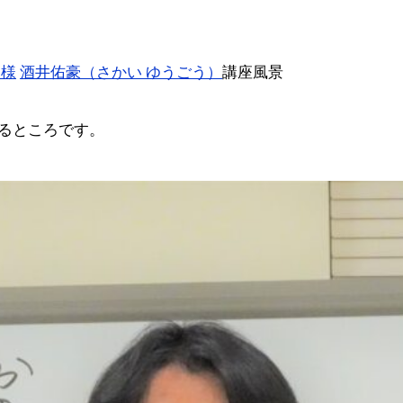
校様
酒井佑豪（さかい ゆうごう）
講座風景
るところです。