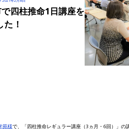
2021年2月8日
津市で四柱推命1日講座を
した！
S学苑様
で、「四柱推命レギュラー講座（3ヵ月・6回）」の