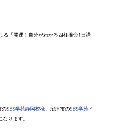
よる「開運！自分がわかる四柱推命1日講
市の
SBS学苑静岡校様
、沼津市の
SBS学苑イ
になります。