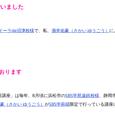
行いました
苑イーラde沼津校様
で、私、
酒井佑豪（さかい ゆうごう）
に
おります
日講座」は毎年、8月頃に浜松市の
SBS学苑遠鉄校様
、静岡
豪（さかい ゆうごう）
が
SBS学苑様
限定で行っている講座