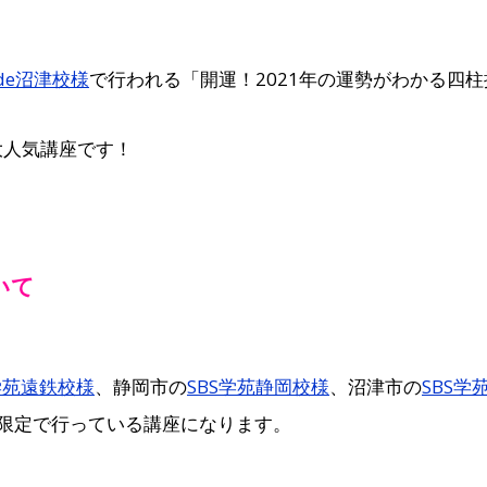
de沼津校様
で行われる「開運！2021年の運勢がわかる四
大人気講座です！
いて
学苑遠鉄校様
、静岡市の
SBS学苑静岡校様
、沼津市の
SBS学
限定で行っている講座になります。