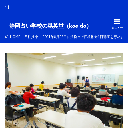
毎月、多
静岡占い学校の晃英堂（koeido）
メニュー
四柱推命
2021年8月28日に浜松市で四柱推命1日講座を行いまし
HOME